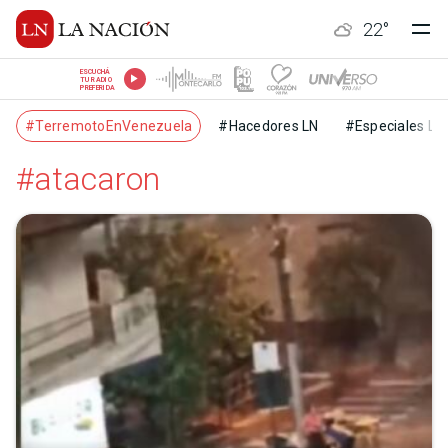
22
°
ESCUCHÁ
TU RADIO
PREFERIDA
#TerremotoEnVenezuela
#Hacedores LN
#Especiales LN
#atacaron