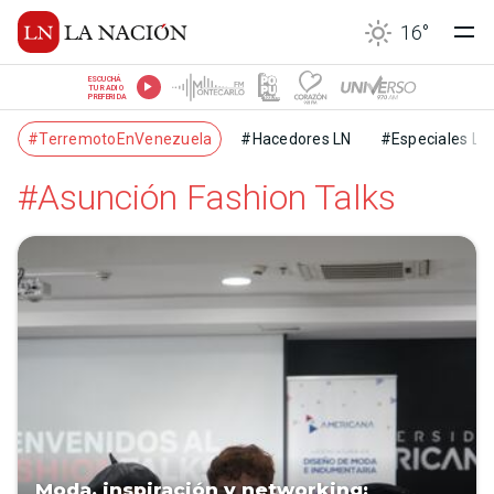
16
°
ESCUCHÁ
TU RADIO
PREFERIDA
#TerremotoEnVenezuela
#Hacedores LN
#Especiales LN
#Asunción Fashion Talks
Moda, inspiración y networking: