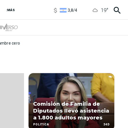
1100
/
1160
19
°
3,8
/
4
:MÁS
6850
/
7200
5900
/
5960
mbre cero
Comisión de Familia de
Diputados llevó asistencia
a 1.800 adultos mayores
34D
POLÍTICA