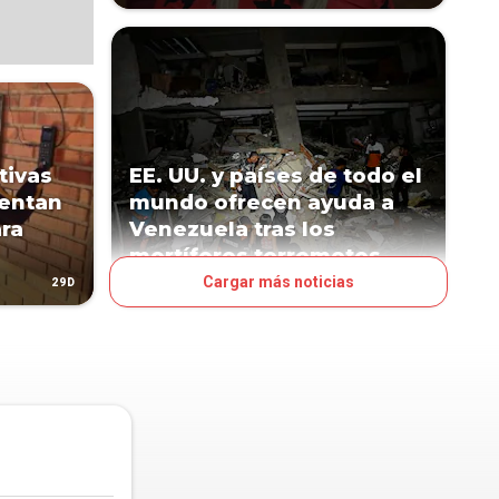
tivas
EE. UU. y países de todo el
entan
mundo ofrecen ayuda a
ara
Venezuela tras los
mortíferos terremotos
Cargar más noticias
29D
42D
MUNDO