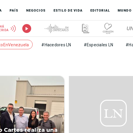
A
PAÍS
NEGOCIOS
ESTILO DE VIDA
EDITORIAL
MUNDO
HÁ
ERIDA
toEnVenezuela
#Hacedores LN
#Especiales LN
#Ha
o Cartes realiza una