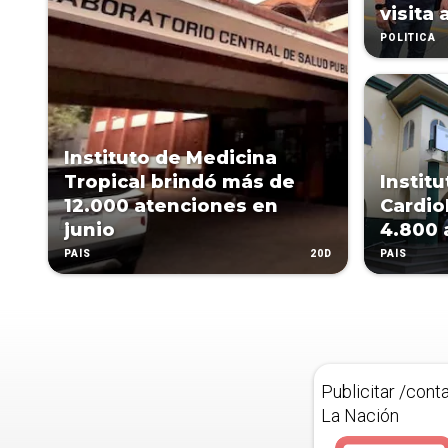
visita
POLÍTICA
Instituto de Medicina
Tropical brindó más de
Instit
12.000 atenciones en
Cardio
junio
4.800 
20D
PAÍS
PAÍS
Publicitar /cont
La Nación