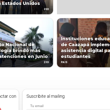
 a Estados Unidos
20D
Instituciones educa
uto Nacional de
de Caazapá implem
logía brindó más
asistencia digital p
atenciones en junio
estudiantes
23D
PAÍS
actar con
Suscribite al mailing.