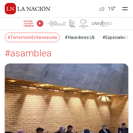
19
°
ESCUCHÁ
TU RADIO
PREFERIDA
#TerremotoEnVenezuela
#Hacedores LN
#Especiales LN
#asamblea