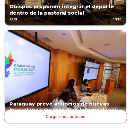
Obispos proponen integrar el deporte
dentro de la pastoral social
153D
PAÍS
Paraguay prevé anuncios de nuevas
inversiones durante foro internacional
Cargar más noticias
156D
NEGOCIOS