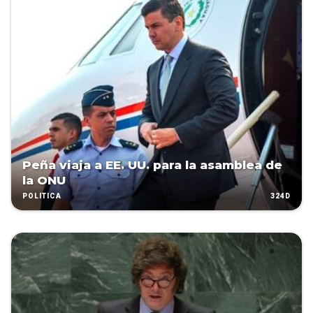
Peña viaja a EE. UU. para la asamblea de
la ONU
324D
POLÍTICA