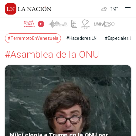
19
°
ESCUCHÁ
TU RADIO
PREFERIDA
#TerremotoEnVenezuela
#Hacedores LN
#Especiales LN
#Asamblea de la ONU
Milei elogia a Trump en la ONU por