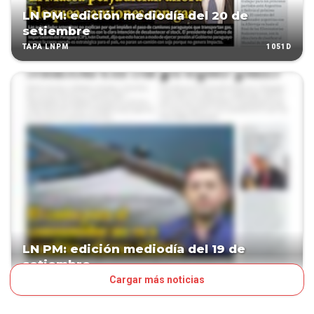
LN PM: edición mediodía del 20 de
setiembre
1051D
TAPA LNPM
LN PM: edición mediodía del 19 de
setiembre
Cargar más noticias
1052D
TAPA LNPM