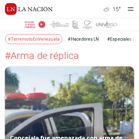
15
°
ESCUCHÁ
TU RADIO
PREFERIDA
#TerremotoEnVenezuela
#Hacedores LN
#Especiales LN
#Arma de réplica
Concejala fue amenazada con arma de