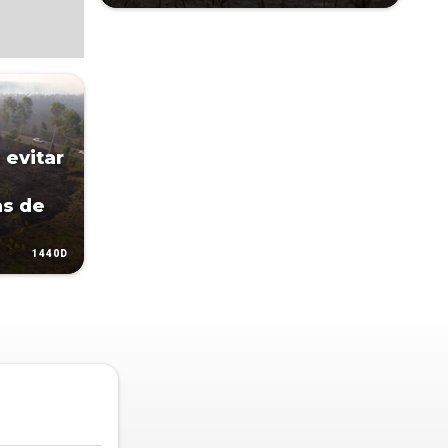
 evitar
as de
1440D