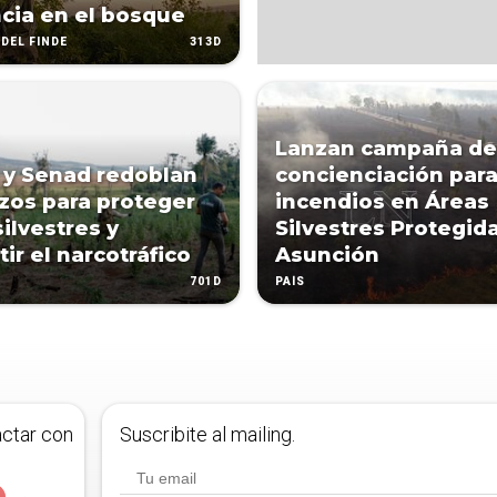
cia en el bosque
313D
DEL FINDE
Lanzan campaña de
y Senad redoblan
concienciación para
zos para proteger
incendios en Áreas
silvestres y
Silvestres Protegid
ir el narcotráfico
Asunción
701D
PAÍS
actar con
Suscribite al mailing.