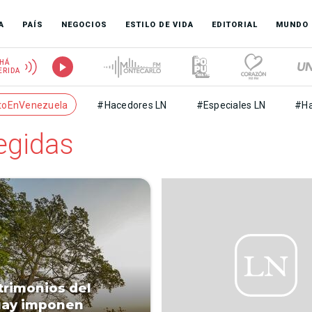
A
PAÍS
NEGOCIOS
ESTILO DE VIDA
EDITORIAL
MUNDO
HÁ
ERIDA
toEnVenezuela
#Hacedores LN
#Especiales LN
#Ha
egidas
trimonios del
uay imponen