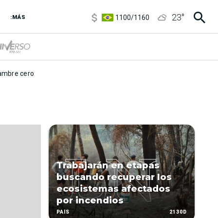
5900
/
5960
23
°
1100
/
1160
:MÁS
3,8
/
4
6850
/
7200
5900
/
5960
mbre cero
Trabajarán en etapas
buscando recuperar los
ecosistemas afectados
por incendios
2130D
PAÍS