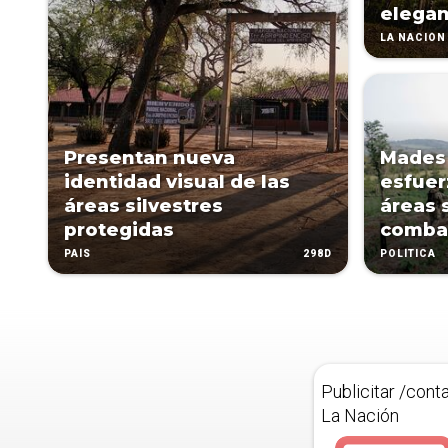
elegan
LA NACIÓN 
Presentan nueva
Mades 
identidad visual de las
esfuer
áreas silvestres
áreas 
protegidas
combat
298D
PAÍS
POLÍTICA
Publicitar /cont
La Nación