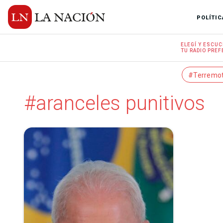
POLÍTIC
ELEGÍ Y
ESCUC
TU RADIO
PREF
#Terremo
#aranceles punitivos