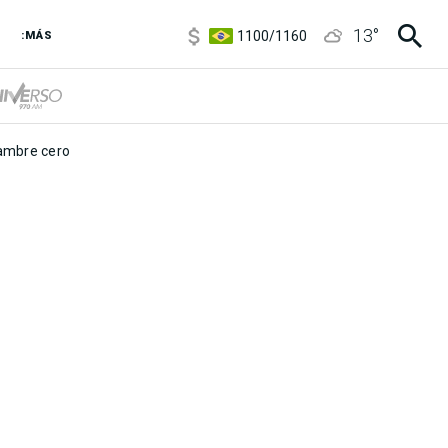
5900
/
5960
13
°
1100
/
1160
:MÁS
3,8
/
4
6850
/
7200
5900
/
5960
mbre cero