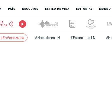
A
PAÍS
NEGOCIOS
ESTILO DE VIDA
EDITORIAL
MUNDO
HÁ
ERIDA
toEnVenezuela
#Hacedores LN
#Especiales LN
#Ha