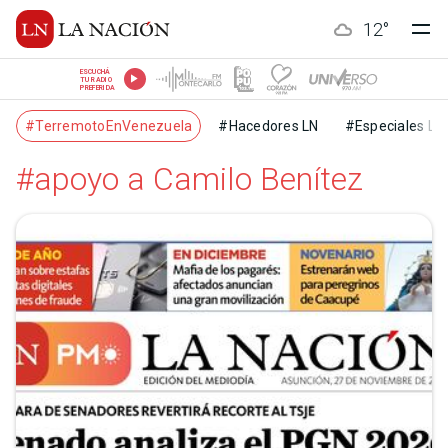
12
°
ESCUCHÁ
TU RADIO
PREFERIDA
#TerremotoEnVenezuela
#Hacedores LN
#Especiales LN
#apoyo a Camilo Benítez