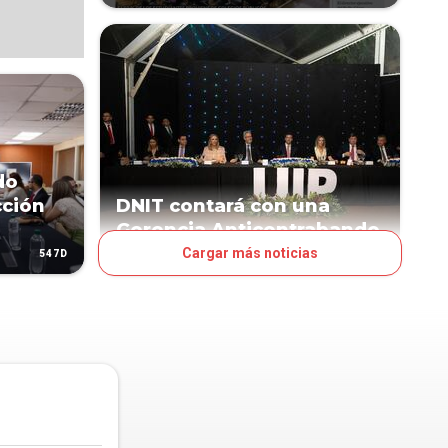
do
cción
DNIT contará con una
Gerencia Anticontrabando
Cargar más noticias
547D
693D
POLÍTICA