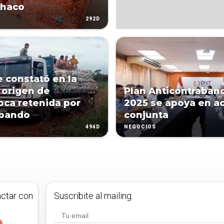
Chaco
292D
 constató en la
 origen de
Plan Anticontraban
ca retenida por
2025 se apoya en a
abando
conjunta
494D
NEGOCIOS
actar con
Suscribite al mailing.