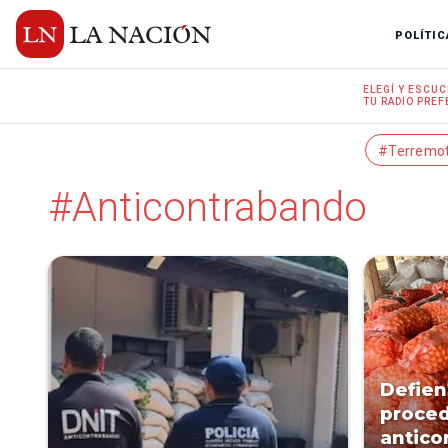
POLÍTIC
ELEGÍ Y
ESCUC
TU RADIO
PREF
#Terremo
#Anticontrabando
Defien
proce
antico