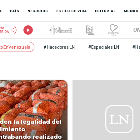
A
PAÍS
NEGOCIOS
ESTILO DE VIDA
EDITORIAL
MUNDO
HÁ
ERIDA
toEnVenezuela
#Hacedores LN
#Especiales LN
#Ha
den la legalidad del
dimiento
ntrabando realizado