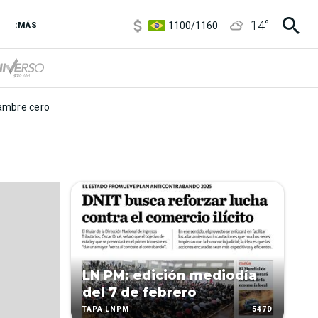
5900
/
5960
14
°
1100
/
1160
:MÁS
3,8
/
4
6850
/
7200
5900
/
5960
mbre cero
LN PM: edición mediodía
del 7 de febrero
547D
TAPA LNPM