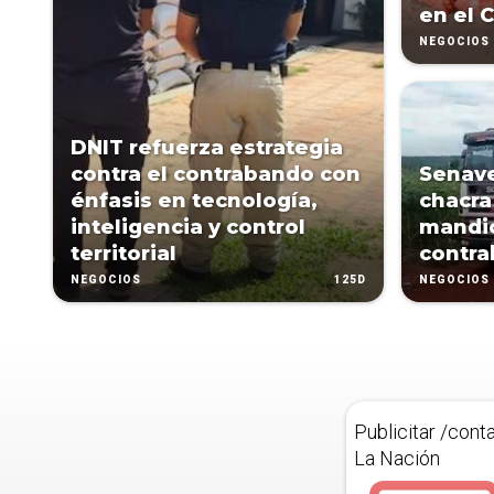
en el 
NEGOCIOS
DNIT refuerza estrategia
contra el contrabando con
Senave
énfasis en tecnología,
chacra
inteligencia y control
mandio
territorial
contr
125D
NEGOCIOS
NEGOCIOS
Publicitar /cont
La Nación