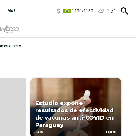
5900
/
5960
15
°
1100
/
1160
:MÁS
3,8
/
4
6850
/
7200
5900
/
5960
mbre cero
Estudio expone
resultados de efectividad
de vacunas anti-COVID en
Paraguay
1487D
PAÍS