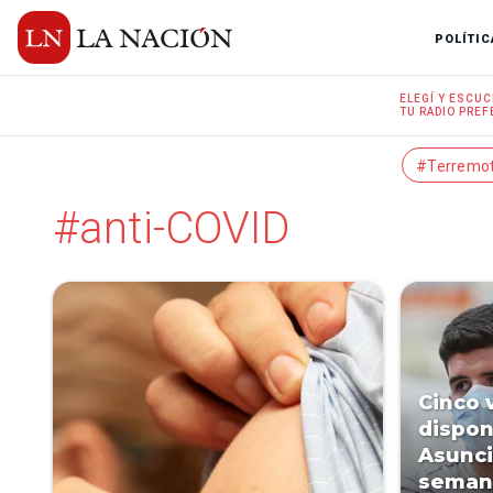
POLÍTIC
ELEGÍ Y
ESCUC
TU RADIO
PREF
#Terremo
#anti-COVID
Cinco 
dispon
Asunci
semana