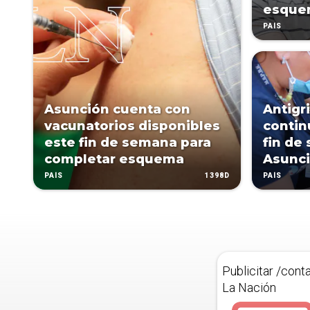
esque
PAÍS
Asunción cuenta con
Antigr
vacunatorios disponibles
contin
este fin de semana para
fin de
completar esquema
Asunc
1398D
PAÍS
PAÍS
Publicitar /cont
La Nación