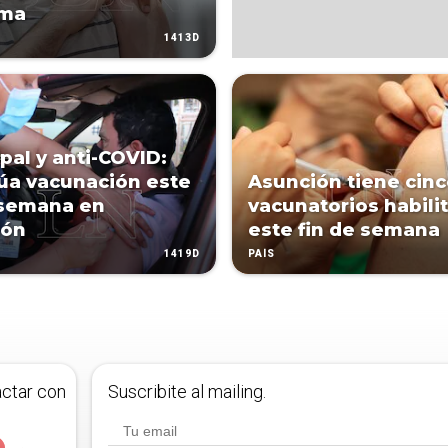
ma
1413D
ipal y anti-COVID:
úa vacunación este
Asunción tiene cin
 semana en
vacunatorios habili
ión
este fin de semana
1419D
PAÍS
actar con
Suscribite al mailing.