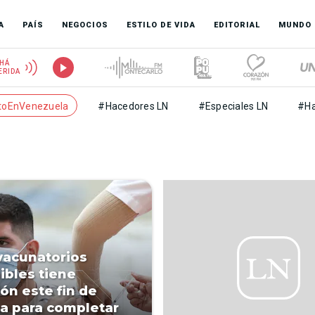
A
PAÍS
NEGOCIOS
ESTILO DE VIDA
EDITORIAL
MUNDO
HÁ
ERIDA
toEnVenezuela
#Hacedores LN
#Especiales LN
#Ha
vacunatorios
ibles tiene
ón este fin de
 para completar