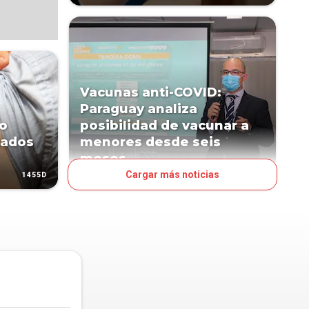
Vacunas anti-COVID:
Paraguay analiza
co
posibilidad de vacunar a
tados
menores desde seis
meses
Cargar más noticias
1455D
1491D
PAÍS