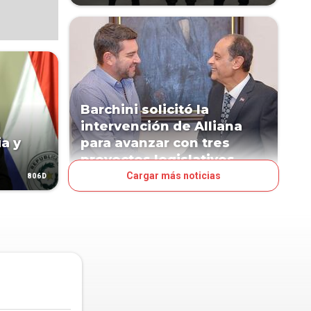
Barchini solicitó la
intervención de Alliana
ia y
para avanzar con tres
proyectos legislativos
Cargar más noticias
806D
809D
POLÍTICA