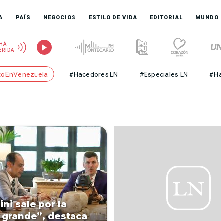
A
PAÍS
NEGOCIOS
ESTILO DE VIDA
EDITORIAL
MUNDO
HÁ
ERIDA
toEnVenezuela
#Hacedores LN
#Especiales LN
#Ha
ni sale por la
 grande”, destaca