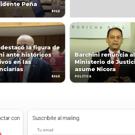
sidente Peña
806D
destacó la figura de
ni ante históricos
Barchini renuncia al
ivos en las
Ministerio de Justic
nciarías
asume Nicora
806D
POLÍTICA
actar con
Suscribite al mailing.