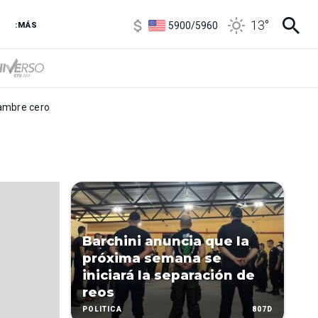
6850
/
7200
13
°
5900
/
5960
:MÁS
1100
/
1160
3,8
/
4
6850
/
7200
5900
/
5960
mbre cero
Barchini anuncia que la
próxima semana se
iniciará la separación de
reos
807D
POLÍTICA