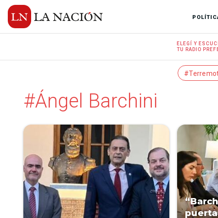
POLÍTIC
ELEGÍ Y
ESCUC
TU RADIO
PREF
#Terremo
#Ángel Barchini
“Barchi
puerta