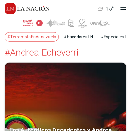
15
°
ESCUCHÁ
TU RADIO
PREFERIDA
#TerremotoEnVenezuela
#Hacedores LN
#Especiales LN
#Andrea Echeverri
Los Auténticos Decadentes y Andrea