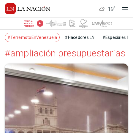
19
°
ESCUCHÁ
TU RADIO
PREFERIDA
#TerremotoEnVenezuela
#Hacedores LN
#Especiales LN
#ampliación presupuestarias