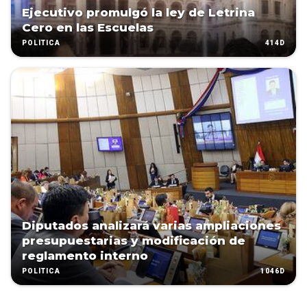
Ejecutivo promulgó la ley de Letrina
Cero en las Escuelas
414D
POLÍTICA
Diputados analizará varias ampliaciones
presupuestarias y modificación de
reglamento interno
1046D
POLÍTICA