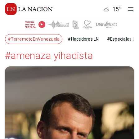
15
°
ESCUCHÁ
TU RADIO
PREFERIDA
#TerremotoEnVenezuela
#Hacedores LN
#Especiales LN
#amenaza yihadista