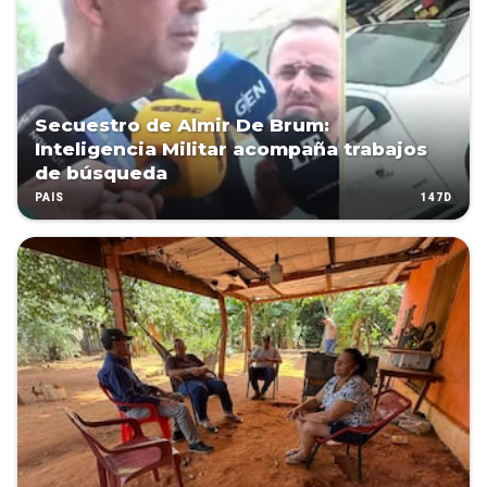
Secuestro de Almir De Brum:
Inteligencia Militar acompaña trabajos
de búsqueda
147D
PAÍS