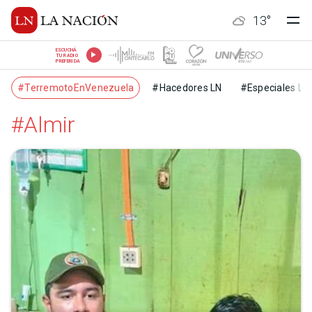
13
°
ESCUCHÁ
TU RADIO
PREFERIDA
#TerremotoEnVenezuela
#Hacedores LN
#Especiales LN
#Almir