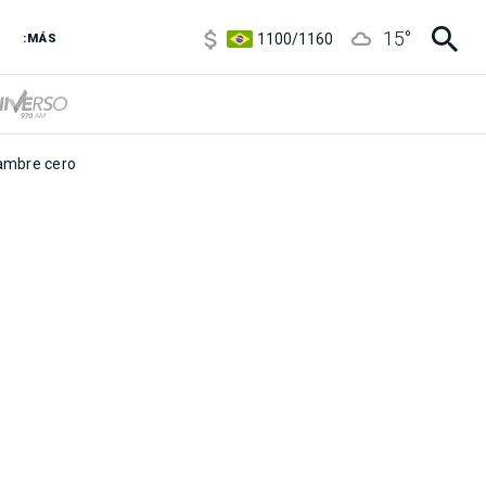
5900
/
5960
15
°
1100
/
1160
:MÁS
3,8
/
4
6850
/
7200
5900
/
5960
mbre cero