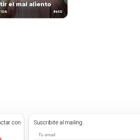
ir el mal aliento
864D
VIDA
actar con
Suscribite al mailing.