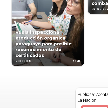
combat
ESTILO DE 
Rusia inspecciona
producción orgánica
paraguaya para posible
reconocimiento de
certificados
136D
NEGOCIOS
Publicitar /cont
La Nación