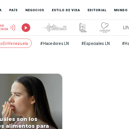
A
PAÍS
NEGOCIOS
ESTILO DE VIDA
EDITORIAL
MUNDO
HÁ
ERIDA
toEnVenezuela
#Hacedores LN
#Especiales LN
#Ha
uáles son los
s alimentos para