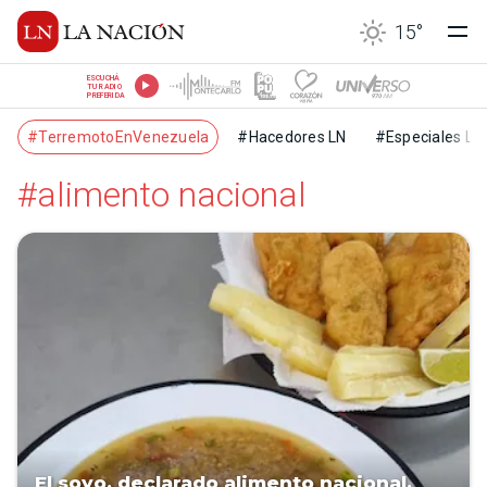
15
°
ESCUCHÁ
TU RADIO
PREFERIDA
#TerremotoEnVenezuela
#Hacedores LN
#Especiales LN
#alimento nacional
El soyo, declarado alimento nacional,