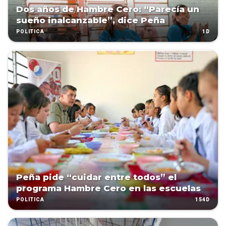
Dos años de Hambre Cero: “Parecía un
sueño inalcanzable”, dice Peña
1D
POLÍTICA
Peña pide “cuidar entre todos” el
programa Hambre Cero en las escuelas
154D
POLÍTICA