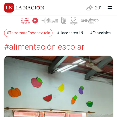
20
°
ESCUCHÁ
TU RADIO
PREFERIDA
#TerremotoEnVenezuela
#Hacedores LN
#Especiales LN
#alimentación escolar