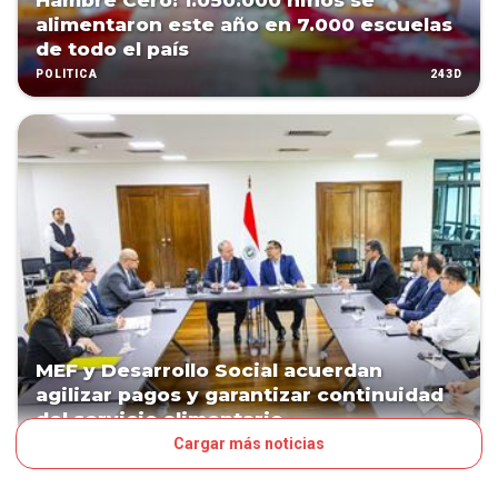
Hambre Cero: 1.050.000 niños se
alimentaron este año en 7.000 escuelas
de todo el país
243D
POLÍTICA
MEF y Desarrollo Social acuerdan
agilizar pagos y garantizar continuidad
del servicio alimentario
Cargar más noticias
262D
NEGOCIOS