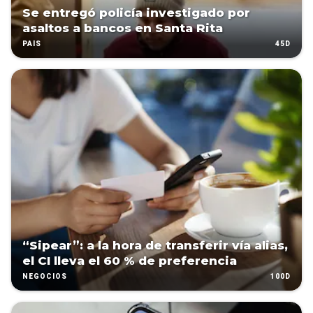
Se entregó policía investigado por
asaltos a bancos en Santa Rita
45D
PAÍS
“Sipear”: a la hora de transferir vía alias,
el CI lleva el 60 % de preferencia
100D
NEGOCIOS