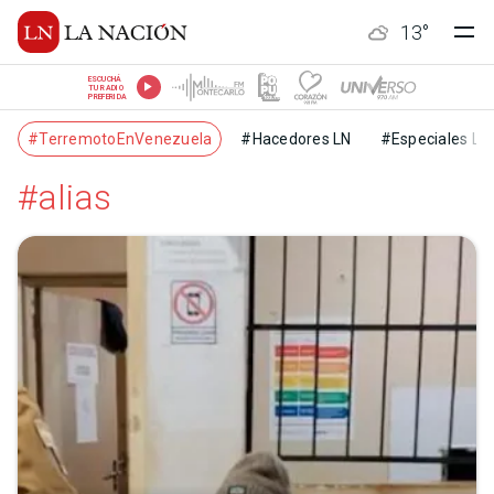
13
°
ESCUCHÁ
TU RADIO
PREFERIDA
#TerremotoEnVenezuela
#Hacedores LN
#Especiales LN
#alias