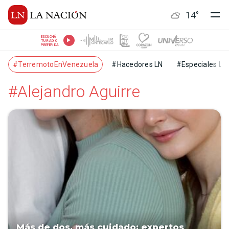
14
°
ESCUCHÁ
TU RADIO
PREFERIDA
#TerremotoEnVenezuela
#Hacedores LN
#Especiales LN
#Alejandro Aguirre
Más de dos, más cuidado: expertos