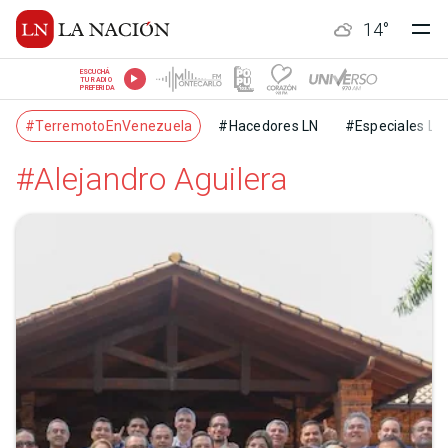
14
°
ESCUCHÁ
TU RADIO
PREFERIDA
#TerremotoEnVenezuela
#Hacedores LN
#Especiales LN
#Alejandro Aguilera