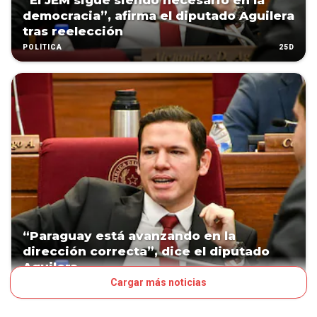
“El JEM sigue siendo necesario en la
democracia”, afirma el diputado Aguilera
tras reelección
25D
POLÍTICA
“Paraguay está avanzando en la
dirección correcta”, dice el diputado
Aguilera
Cargar más noticias
50D
POLÍTICA