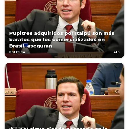
Pupitres adquiridos por Itaipú son más
baratos que los comercializados en
Brasil, aseguran
24D
POLÍTICA