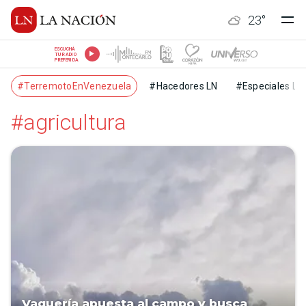
23
°
ESCUCHÁ
TU RADIO
PREFERIDA
#TerremotoEnVenezuela
#Hacedores LN
#Especiales LN
#agricultura
Vaquería apuesta al campo y busca