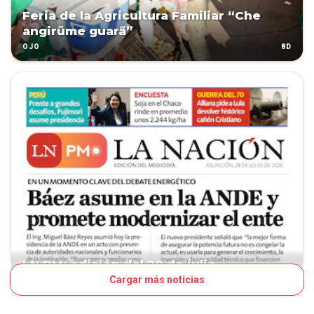
Feria de la Agricultura Familiar “Che
angirũme guarã”
8D
OJO
LN PM: edición del 28 de julio
Cargar más noticias
11D
TAPA LNPM