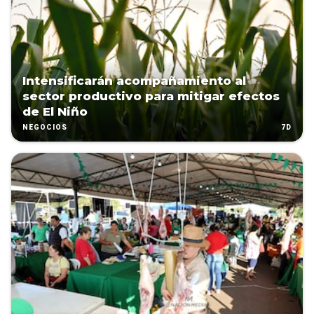
Intensificarán acompañamiento al
sector productivo para mitigar efectos
de El Niño
7D
NEGOCIOS