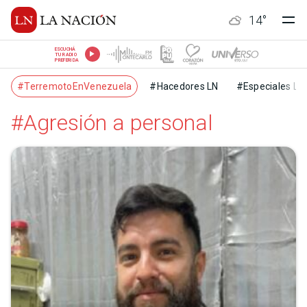
14
°
ESCUCHÁ
TU RADIO
PREFERIDA
#TerremotoEnVenezuela
#Hacedores LN
#Especiales LN
#Agresión a personal