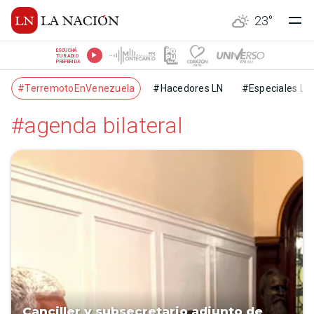
23
°
ESCUCHÁ
TU RADIO
PREFERIDA
#TerremotoEnVenezuela
#Hacedores LN
#Especiales LN
#agenda bilateral
Canciller y subsecretario adjunto de