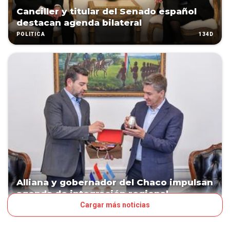
Canciller y titular del Senado español
destacan agenda bilateral
134D
POLÍTICA
Alliana y gobernador del Chaco impulsan
agenda de integración regional
Cargar más noticias
141D
POLÍTICA