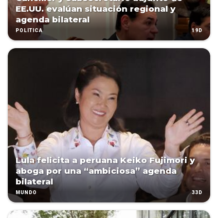
EE.UU. evalúan situación regional y
agenda bilateral
19D
POLÍTICA
Lula felicita a peruana Keiko Fujimori y
aboga por una “ambiciosa” agenda
bilateral
33D
MUNDO