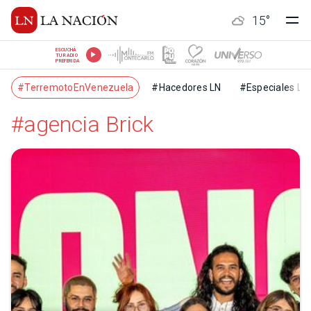
15
°
ESCUCHÁ
TU RADIO
PREFERIDA
#TerremotoEnVenezuela
#Hacedores LN
#Especiales LN
#agencia Brick