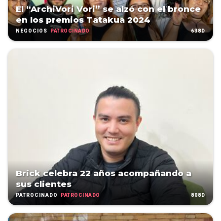
El “ArchiVori Vori” se alzó con el bronce
en los premios Tatakua 2024
PATROCINADO
638D
NEGOCIOS
Brick celebra 22 años acompañando a
sus clientes
PATROCINADO
808D
PATROCINADO