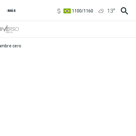
5900
/
5960
13
°
1100
/
1160
:MÁS
3,8
/
4
6850
/
7200
5900
/
5960
mbre cero