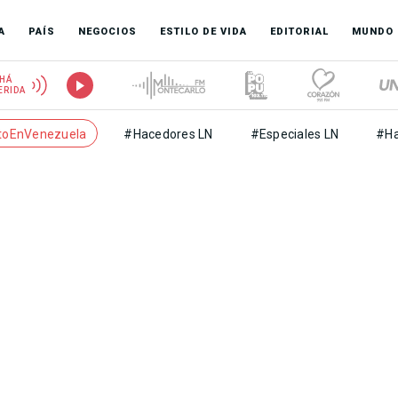
A
PAÍS
NEGOCIOS
ESTILO DE VIDA
EDITORIAL
MUNDO
HÁ
ERIDA
toEnVenezuela
#Hacedores LN
#Especiales LN
#Ha