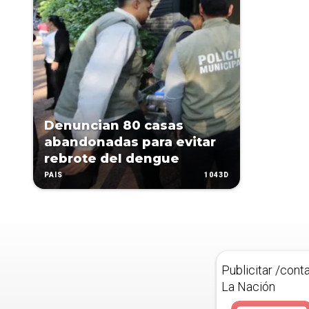
Denuncian 80 casas
abandonadas para evitar
rebrote del dengue
1043D
PAÍS
Publicitar /cont
La Nación