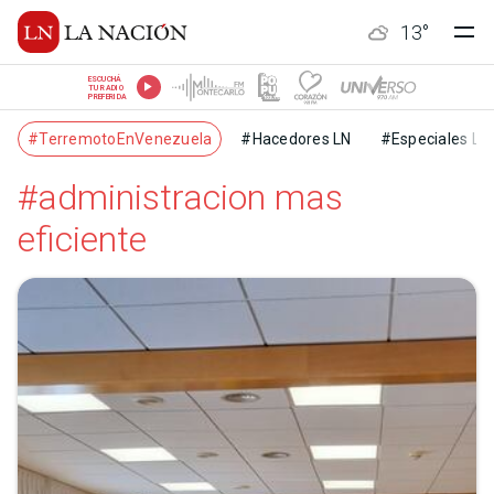
13
°
ESCUCHÁ
TU RADIO
PREFERIDA
#TerremotoEnVenezuela
#Hacedores LN
#Especiales LN
#administracion mas
eficiente