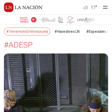
17
°
ESCUCHÁ
TU RADIO
PREFERIDA
#TerremotoEnVenezuela
#Hacedores LN
#Especiales LN
#ADESP