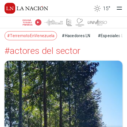
15
°
ESCUCHÁ
TU RADIO
PREFERIDA
#TerremotoEnVenezuela
#Hacedores LN
#Especiales LN
#actores del sector