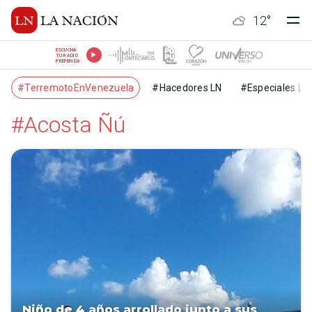
12
°
ESCUCHÁ
TU RADIO
PREFERIDA
#TerremotoEnVenezuela
#Hacedores LN
#Especiales LN
#Acosta Ñú
Niño de 4 años arrollado junto a sus