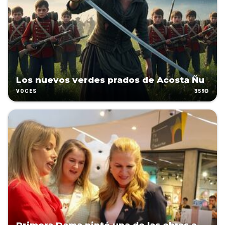
Los nuevos verdes prados de Acosta Ñu
359D
VOCES