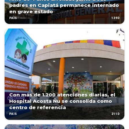
padres en Capiatá permanece internado
en grave estado
139D
PAÍS
Con más de 1.200 atenciones diarias, el
Hospital Acosta Ñu se consolida como
centro de referencia
211D
PAÍS