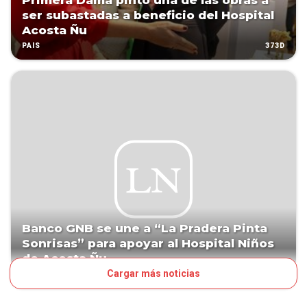
Primera Dama pintó una de las obras a
ser subastadas a beneficio del Hospital
Acosta Ñu
373D
PAÍS
Banco GNB se une a “La Pradera Pinta
Sonrisas” para apoyar al Hospital Niños
de Acosta Ñu
Cargar más noticias
PATROCINADO
373D
NEGOCIOS