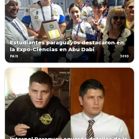
Estudiantes paraguayos destacaron en
la Expo-Ciencias en Abu Dabi
309D
PAÍS