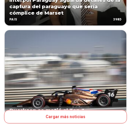
Interpol Paraguay aguarda detalles de la
captura del paraguayo que sería
cómplice de Marset
398D
PAÍS
Duerksen se metió al Top 3
Cargar más noticias
979D
DESTACADO