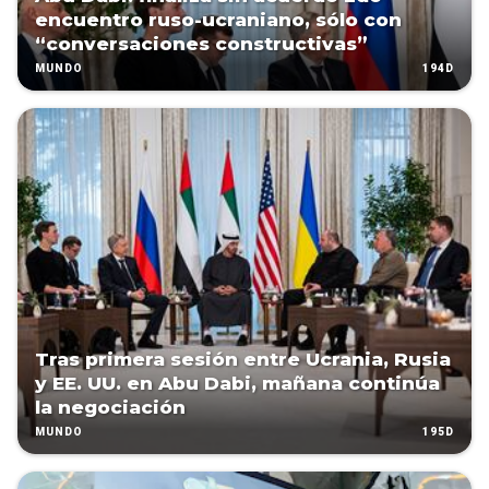
encuentro ruso-ucraniano, sólo con
“conversaciones constructivas”
194D
MUNDO
Tras primera sesión entre Ucrania, Rusia
y EE. UU. en Abu Dabi, mañana continúa
la negociación
195D
MUNDO