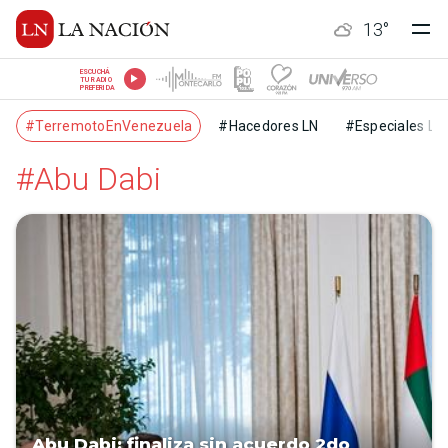
13
°
ESCUCHÁ
TU RADIO
PREFERIDA
#TerremotoEnVenezuela
#Hacedores LN
#Especiales LN
#Abu Dabi
Abu Dabi: finaliza sin acuerdo 2do