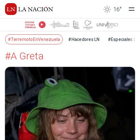
16
°
ESCUCHÁ
TU RADIO
PREFERIDA
#TerremotoEnVenezuela
#Hacedores LN
#Especiales LN
#A Greta