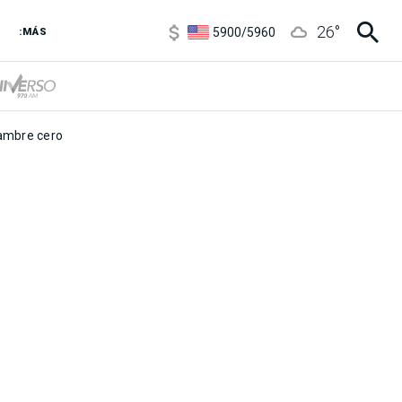
6850
/
7200
26
°
5900
/
5960
:MÁS
1100
/
1160
3,7
/
4
6850
/
7200
5900
/
5960
mbre cero