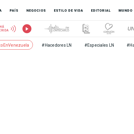
A
PAÍS
NEGOCIOS
ESTILO DE VIDA
EDITORIAL
MUNDO
HÁ
ERIDA
toEnVenezuela
#Hacedores LN
#Especiales LN
#Ha