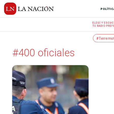
POLÍTIC
ELEGÍ Y
ESCUC
TU RADIO
PREF
#Terremo
#400 oficiales