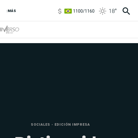
1100
/
1160
18
°
:MÁS
3,8
/
4
6850
/
7200
5900
/
5960
SOCIALES - EDICIÓN IMPRESA