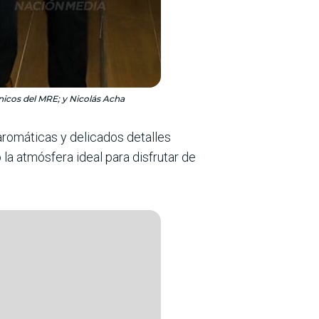
nicos del MRE; y Nicolás Acha
aromáti­cas y deli­cados detalles
la atmós­fera ideal para disfrutar de