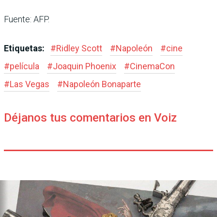
Fuente: AFP.
Etiquetas:
#
Ridley Scott
#
Napoleón
#
cine
#
película
#
Joaquin Phoenix
#
CinemaCon
#
Las Vegas
#
Napoleón Bonaparte
Déjanos tus comentarios en Voiz