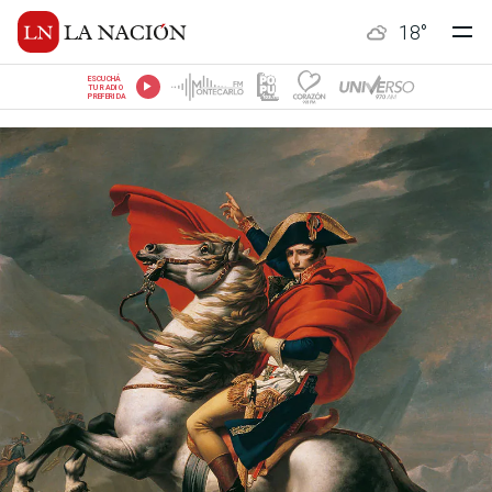
18
°
ESCUCHÁ
TU RADIO
PREFERIDA