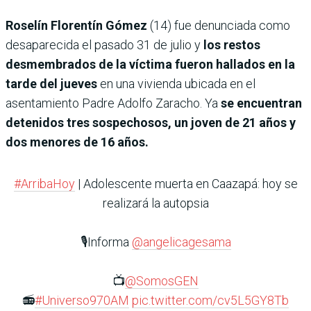
Roselín Florentín Gómez
(14) fue denunciada como
desaparecida el pasado 31 de julio y
los restos
desmembrados de la víctima fueron hallados en la
tarde del jueves
en una vivienda ubicada en el
asentamiento Padre Adolfo Zaracho. Ya
se encuentran
detenidos tres sospechosos, un joven de 21 años y
dos menores de 16 años.
#ArribaHoy
| Adolescente muerta en Caazapá: hoy se
realizará la autopsia
🎙️Informa
@angelicagesama
📺
@SomosGEN
📻
#Universo970AM
pic.twitter.com/cv5L5GY8Tb