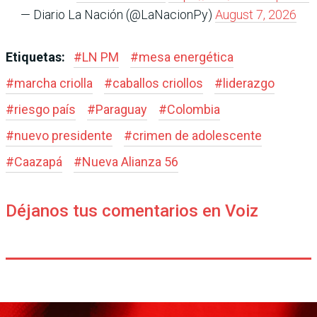
— Diario La Nación (@LaNacionPy)
August 7, 2026
Etiquetas:
#
LN PM
#
mesa energética
#
marcha criolla
#
caballos criollos
#
liderazgo
#
riesgo país
#
Paraguay
#
Colombia
#
nuevo presidente
#
crimen de adolescente
#
Caazapá
#
Nueva Alianza 56
Déjanos tus comentarios en Voiz