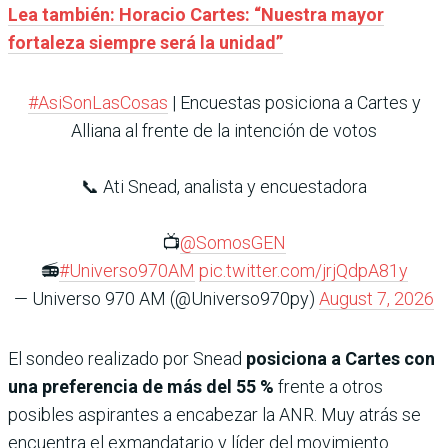
Lea también: Horacio Cartes: “Nuestra mayor
fortaleza siempre será la unidad”
#AsiSonLasCosas
| Encuestas posiciona a Cartes y
Alliana al frente de la intención de votos
📞 Ati Snead, analista y encuestadora
📺
@SomosGEN
📻
#Universo970AM
pic.twitter.com/jrjQdpA81y
— Universo 970 AM (@Universo970py)
August 7, 2026
El sondeo realizado por Snead
posiciona a Cartes con
una
preferencia de más del 55 %
frente a otros
posibles aspirantes a encabezar la ANR. Muy atrás se
encuentra el exmandatario y líder del movimiento