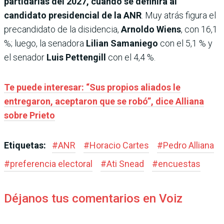
partidarias del 2027, cuando se definirá al
candidato presidencial de la ANR
. Muy atrás figura el
precandidato de la disidencia,
Arnoldo Wiens
, con 16,1
%; luego, la senadora
Lilian Samaniego
con el 5,1 % y
el senador
Luis Pettengill
con el 4,4 %.
Te puede interesar: “Sus propios aliados le
entregaron, aceptaron que se robó”, dice Alliana
sobre Prieto
Etiquetas:
#
ANR
#
Horacio Cartes
#
Pedro Alliana
#
preferencia electoral
#
Ati Snead
#
encuestas
Déjanos tus comentarios en Voiz