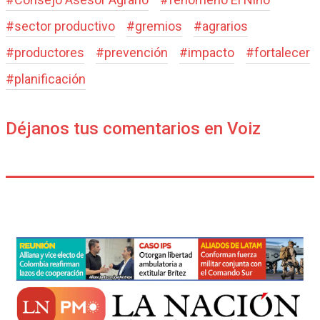
#
sector productivo
#
gremios
#
agrarios
#
productores
#
prevención
#
impacto
#
fortalecer
#
planificación
Déjanos tus comentarios en Voiz