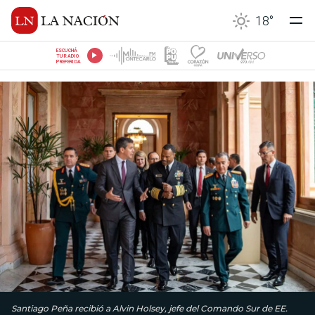
18
°
ESCUCHÁ
TU RADIO
PREFERIDA
Santiago Peña recibió a Alvin Holsey, jefe del Comando Sur de EE.