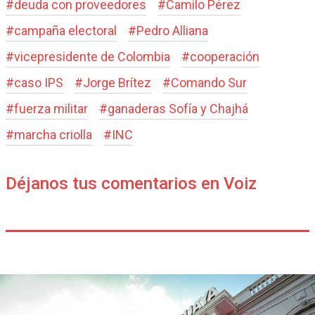
#
deuda con proveedores
#
Camilo Pérez
#
campaña electoral
#
Pedro Alliana
#
vicepresidente de Colombia
#
cooperación
#
caso IPS
#
Jorge Brítez
#
Comando Sur
#
fuerza militar
#
ganaderas Sofía y Chajhá
#
marcha criolla
#
INC
Déjanos tus comentarios en Voiz