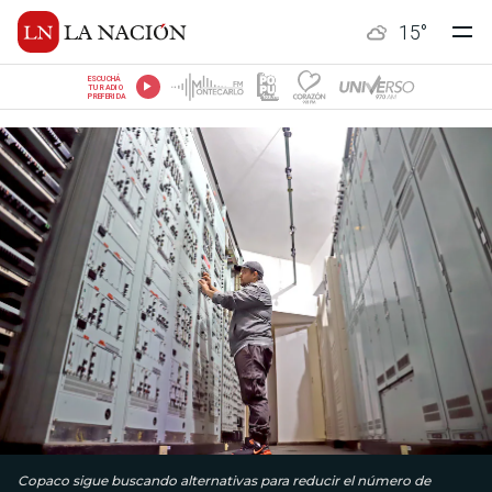
15
°
ESCUCHÁ
TU RADIO
PREFERIDA
Copaco sigue buscando alternativas para reducir el número de