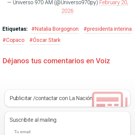
— Universo 970 AM (@Universo970py)
February 20,
2026
Etiquetas:
#
Natalia Borgognon
#
presidenta interina
#
Copaco
#
Óscar Stark
Déjanos tus comentarios en Voiz
Publicitar /contactar con La Nación
Suscribite al mailing.