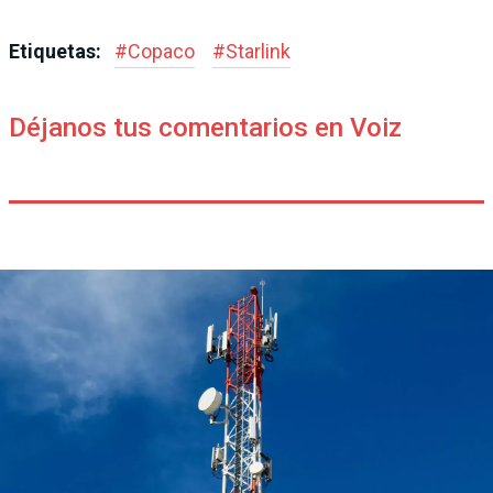
Etiquetas:
#
Copaco
#
Starlink
Déjanos tus comentarios en Voiz