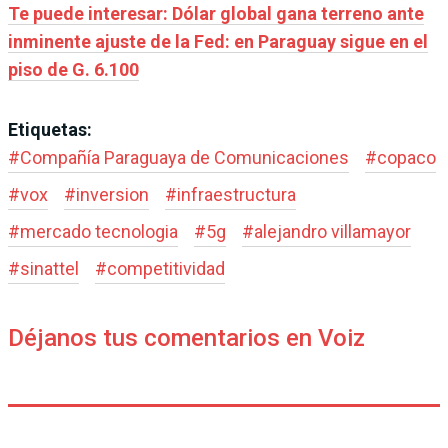
Te puede interesar: Dólar global gana terreno ante
inminente ajuste de la Fed: en Paraguay sigue en el
piso de G. 6.100
Etiquetas:
#
Compañía Paraguaya de Comunicaciones
#
copaco
#
vox
#
inversion
#
infraestructura
#
mercado tecnologia
#
5g
#
alejandro villamayor
#
sinattel
#
competitividad
Déjanos tus comentarios en Voiz