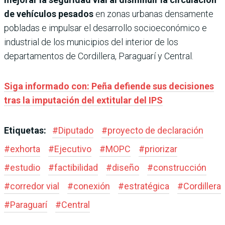
de vehículos pesados
en zonas urbanas densamente
pobladas e impulsar el desarrollo socioeconómico e
industrial de los municipios del interior de los
departamentos de Cordillera, Paraguarí y Central.
Siga informado con: Peña defiende sus decisiones
tras la imputación del extitular del IPS
Etiquetas:
#
Diputado
#
proyecto de declaración
#
exhorta
#
Ejecutivo
#
MOPC
#
priorizar
#
estudio
#
factibilidad
#
diseño
#
construcción
#
corredor vial
#
conexión
#
estratégica
#
Cordillera
#
Paraguarí
#
Central