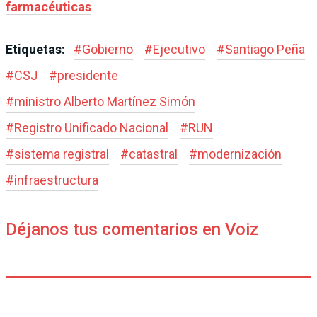
farmacéuticas
Etiquetas:
#
Gobierno
#
Ejecutivo
#
Santiago Peña
#
CSJ
#
presidente
#
ministro Alberto Martínez Simón
#
Registro Unificado Nacional
#
RUN
#
sistema registral
#
catastral
#
modernización
#
infraestructura
Déjanos tus comentarios en Voiz