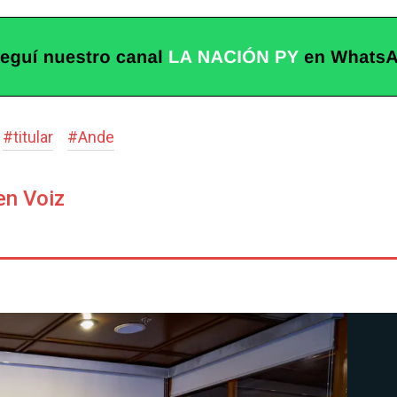
#
titular
#
Ande
en Voiz