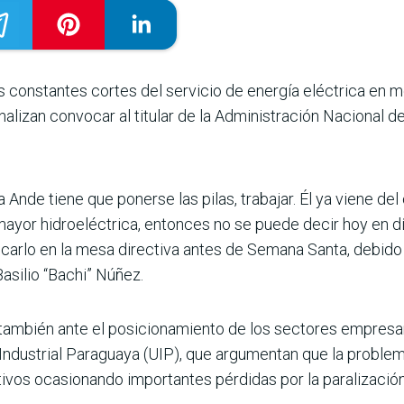
 constantes cortes del servicio de energía eléc­trica en m
izan convocar al titular de la Admi­nistración Nacional de 
a Ande tiene que ponerse las pilas, trabajar. Él ya viene de
mayor hidroeléctrica, enton­ces no se puede decir hoy en dí
carlo en la mesa direc­tiva antes de Semana Santa, debido 
asilio “Bachi” Núñez.
ambién ante el posi­cionamiento de los secto­res empres
Industrial Paraguaya (UIP), que argumentan que la pro­ble
ivos oca­sionando importantes pérdi­das por la paralizació