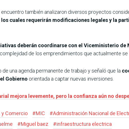
 el encuentro también analizaron diversos proyectos consi
os cuales requerirán modificaciones legales y la part
ciativas deberán coordinarse con el Viceministerio de 
 complejidad de los emprendimientos que actualmente se 
cio de una agenda permanente de trabajo y señaló que la
coo
del Gobierno
orientada a captar nuevas inversiones.
rial mejora levemente, pero la confianza aún no desp
a y Comercio
#
MIC
#
Administración Nacional de Elect
uelme
#
Miguel baez
#
infraestructura electrica