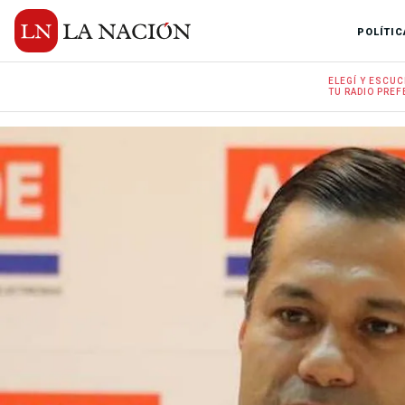
POLÍTIC
ELEGÍ Y
ESCUC
TU RADIO
PREF