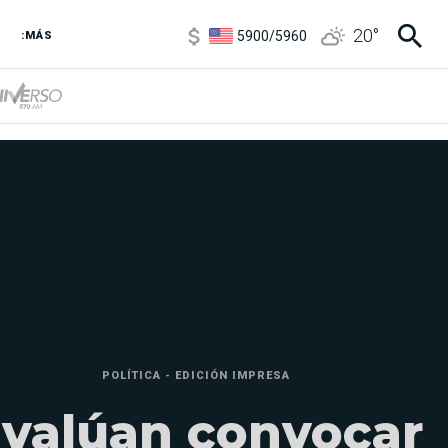
5900
/
5960
20
°
1100
/
1160
:MÁS
3,8
/
4
6850
/
7200
5900
/
5960
POLÍTICA - EDICIÓN IMPRESA
valúan convocar