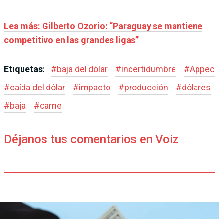
Lea más: Gilberto Ozorio: “Paraguay se mantiene
competitivo en las grandes ligas”
Etiquetas:
#
baja del dólar
#
incertidumbre
#
Appec
#
caída del dólar
#
impacto
#
producción
#
dólares
#
baja
#
carne
Déjanos tus comentarios en Voiz