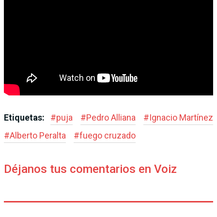
Etiquetas:
#
puja
#
Pedro Alliana
#
Ignacio Martínez
#
Alberto Peralta
#
fuego cruzado
Déjanos tus comentarios en Voiz