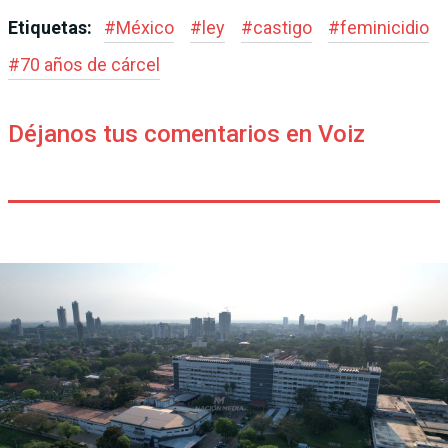
Etiquetas:
#
México
#
ley
#
castigo
#
feminicidio
#
70 años de cárcel
Déjanos tus comentarios en Voiz