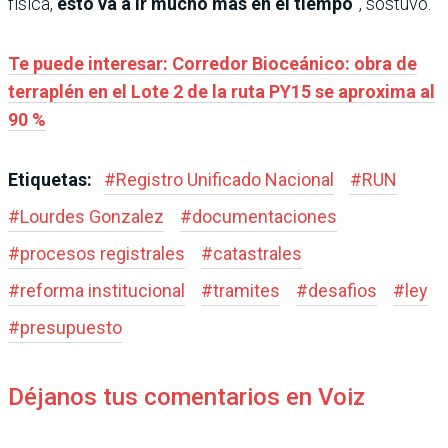
física,
esto va a ir mucho más en el tiempo
”, sostuvo.
Te puede interesar: Corredor Bioceánico: obra de
terraplén en el Lote 2 de la ruta PY15 se aproxima al
90 %
Etiquetas:
#
Registro Unificado Nacional
#
RUN
#
Lourdes Gonzalez
#
documentaciones
#
procesos registrales
#
catastrales
#
reforma institucional
#
tramites
#
desafios
#
ley
#
presupuesto
Déjanos tus comentarios en Voiz