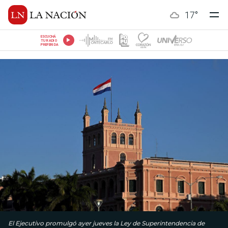
17
°
ESCUCHÁ
TU RADIO
PREFERIDA
El Ejecutivo promulgó ayer jueves la Ley de Superinten­dencia de