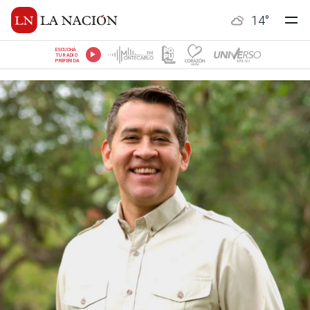
14
°
ESCUCHÁ
TU RADIO
PREFERIDA