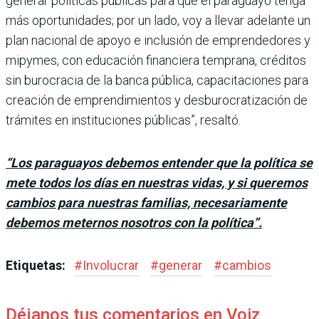
generar políticas públicas para que el paraguayo tenga
más oportunidades; por un lado, voy a llevar adelante un
plan nacional de apoyo e inclusión de emprendedo­res y
mipymes, con educa­ción financiera temprana, créditos
sin burocracia de la banca pública, capacita­ciones para
creación de emprendimientos y des­burocratización de
trá­mites en instituciones públicas”, resaltó.
“Los paraguayos debemos entender que la política se
mete todos los días en nuestras vidas, y si queremos
cambios para nuestras familias, necesariamente
debemos meternos nosotros con la política”.
Etiquetas:
#
Involucrar
#
generar
#
cambios
Déjanos tus comentarios en Voiz