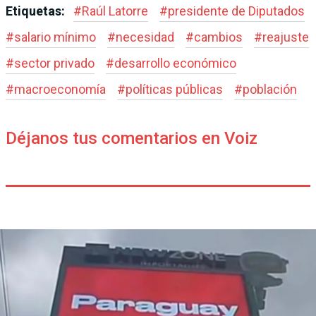
Etiquetas:
#
Raúl Latorre
#
presidente de Diputados
#
salario mínimo
#
necesidad
#
cambios
#
reajuste
#
sector privado
#
desarrollo económico
#
macroeconomía
#
políticas públicas
#
población
Déjanos tus comentarios en Voiz