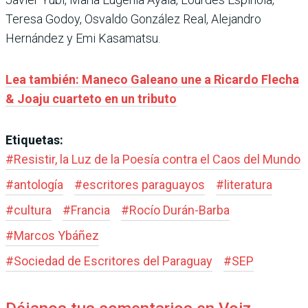
Teresa Godoy, Osvaldo González Real, Alejandro
Hernández y Emi Kasamatsu.
Lea también: Maneco Galeano une a Ricardo Flecha
& Joaju cuarteto en un tributo
Etiquetas:
#
Resistir, la Luz de la Poesía contra el Caos del Mundo
#
antología
#
escritores paraguayos
#
literatura
#
cultura
#
Francia
#
Rocío Durán-Barba
#
Marcos Ybáñez
#
Sociedad de Escritores del Paraguay
#
SEP