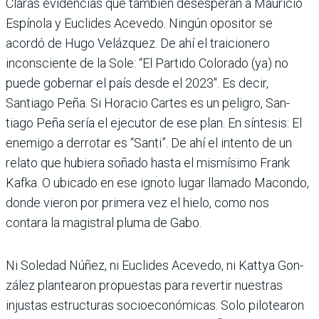
Claras evidencias que tam­bién desesperan a Mauricio
Espínola y Euclides Acevedo. Ningún opositor se
acordó de Hugo Velázquez. De ahí el traicionero
inconsciente de la Sole: “El Partido Colo­rado (ya) no
puede gobernar el país desde el 2023″. Es decir,
Santiago Peña. Si Hora­cio Cartes es un peligro, San­
tiago Peña sería el ejecutor de ese plan. En síntesis: El
ene­migo a derrotar es “Santi”. De ahí el intento de un
relato que hubiera soñado hasta el mismísimo Frank
Kafka. O ubicado en ese ignoto lugar llamado Macondo,
donde vie­ron por primera vez el hielo, como nos
contara la magis­tral pluma de Gabo.
Ni Soledad Núñez, ni Eucli­des Acevedo, ni Kattya Gon­
zález plantearon propues­tas para revertir nuestras
injustas estructuras socioe­conómicas. Solo pilotea­ron