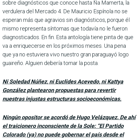
sobre diagnósticos que conoce hasta Ña Mamerta, la
verdulera del Mercado 4. De Mauricio Espínola no se
esperan más que agravios sin diagnósticos, porque él
mismo representa síntomas que todavía no le fueron
diag­nosticados. En fin. Esta anto­logía tiene pinta de que
va a enriquecerse en los próxi­mos meses. Una pena
que ya no estuviera vivo nuestro gran paraguayó logo
guai­reño. Alguien debería tomar la posta.
Ni Soledad Núñez, ni Euclides Acevedo, ni Kattya
González plantearon propuestas para revertir
nuestras injustas estructuras socioeconómicas.
Ningún opositor se acordó de Hugo Velázquez. De ahí
el traicionero inconsciente de la Sole: “El Partido
Colorado (ya) no puede gobernar el país desde el