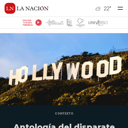
22
°
ESCUCHÁ
TU RADIO
PREFERIDA
CONTEXTO
Antología del disparate