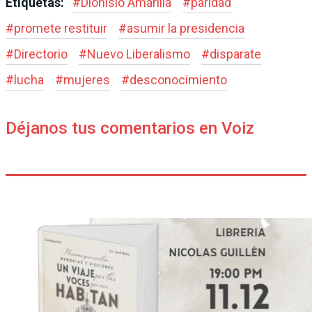
Etiquetas:
#
Dionisio Amarilla
#
paridad
#
promete restituir
#
asumir la presidencia
#
Directorio
#
Nuevo Liberalismo
#
disparate
#
lucha
#
mujeres
#
desconocimiento
Déjanos tus comentarios en Voiz