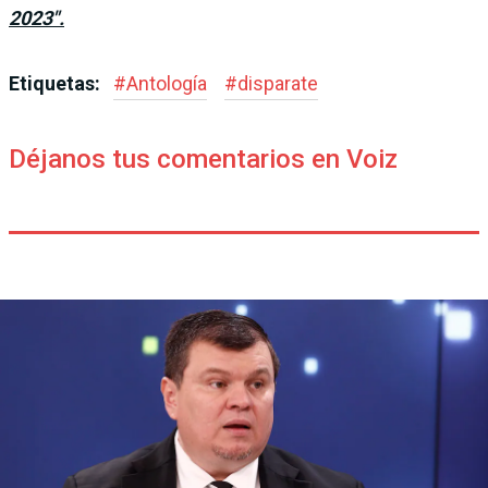
2023″.
Etiquetas:
#
Antología
#
disparate
Déjanos tus comentarios en Voiz