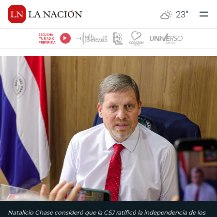
23
°
ESCUCHÁ
TU RADIO
PREFERIDA
Natalicio Chase consideró que la CSJ ratificó la independencia de los