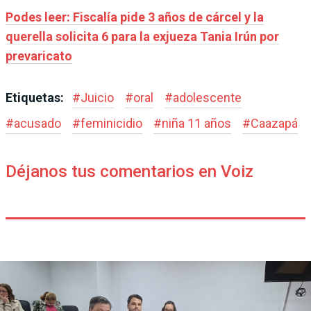
Podes leer: Fiscalía pide 3 años de cárcel y la
querella solicita 6 para la exjueza Tania Irún por
prevaricato
Etiquetas:
#
Juicio
#
oral
#
adolescente
#
acusado
#
feminicidio
#
niña 11 años
#
Caazapá
Déjanos tus comentarios en Voiz