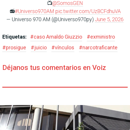
📺
@SomosGEN
📻
#Universo970AM
pic.twitter.com/UzBCFdhuVA
— Universo 970 AM (@Universo970py)
June 5, 2026
Etiquetas:
#
caso Arnaldo Giuzzio
#
exministro
#
prosigue
#
juicio
#
vínculos
#
narcotraficante
Déjanos tus comentarios en Voiz