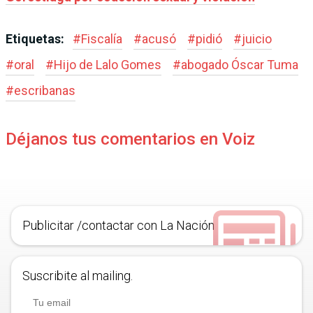
Etiquetas:
#
Fiscalía
#
acusó
#
pidió
#
juicio
#
oral
#
Hijo de Lalo Gomes
#
abogado Óscar Tuma
#
escribanas
Déjanos tus comentarios en Voiz
Publicitar /contactar con La Nación
Suscribite al mailing.