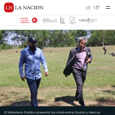
15
°
ESCUCHÁ
TU RADIO
PREFERIDA
El Ministerio Público presentó los chats entre Giuzzio y Marcus