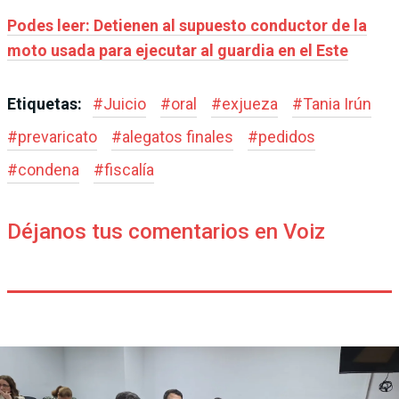
Podes leer: Detienen al supuesto conductor de la
moto usada para ejecutar al guardia en el Este
Etiquetas:
#
Juicio
#
oral
#
exjueza
#
Tania Irún
#
prevaricato
#
alegatos finales
#
pedidos
#
condena
#
fiscalía
Déjanos tus comentarios en Voiz