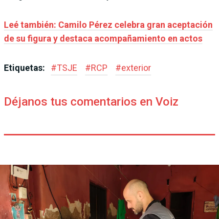
Leé también: Camilo Pérez celebra gran aceptación
de su figura y destaca acompañamiento en actos
Etiquetas:
#
TSJE
#
RCP
#
exterior
Déjanos tus comentarios en Voiz