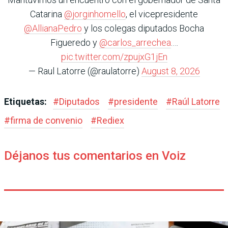
Catarina
@jorginhomello
, el vicepresidente
@AllianaPedro
y los colegas diputados Bocha
Figueredo y
@carlos_arrechea
.…
pic.twitter.com/zpujxG1jEn
— Raul Latorre (@raulatorre)
August 8, 2026
Etiquetas:
#
Diputados
#
presidente
#
Raúl Latorre
#
firma de convenio
#
Rediex
Déjanos tus comentarios en Voiz