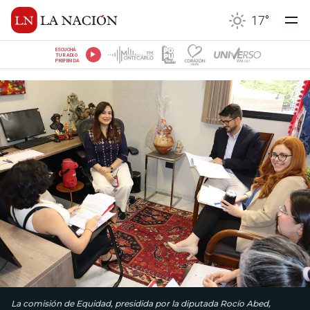
17
°
ESCUCHÁ
TU RADIO
PREFERIDA
La comisión de Equidad, presidida por la diputada Rocío Abed,