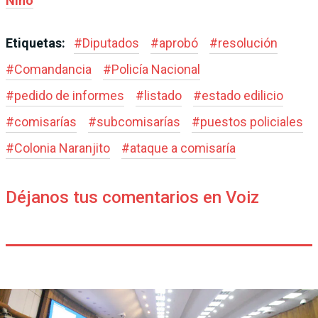
Niño
Etiquetas:
#
Diputados
#
aprobó
#
resolución
#
Comandancia
#
Policía Nacional
#
pedido de informes
#
listado
#
estado edilicio
#
comisarías
#
subcomisarías
#
puestos policiales
#
Colonia Naranjito
#
ataque a comisaría
Déjanos tus comentarios en Voiz