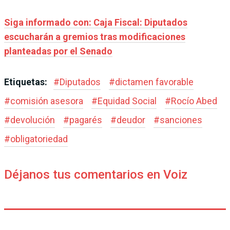
Siga informado con: Caja Fiscal: Diputados
escucharán a gremios tras modificaciones
planteadas por el Senado
Etiquetas:
#
Diputados
#
dictamen favorable
#
comisión asesora
#
Equidad Social
#
Rocío Abed
#
devolución
#
pagarés
#
deudor
#
sanciones
#
obligatoriedad
Déjanos tus comentarios en Voiz