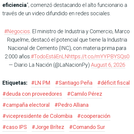
eficiencia
”, comenzó destacando el alto funcionario a
través de un video difundido en redes sociales.
#Negocios
. El ministro de Industria y Comercio, Marco
Riquelme, destacó el potencial que tiene la Industria
Nacional de Cemento (INC), con materia prima para
2.000 años.
#TodoEstáEnLN
https://t.co/mYYPBYSQs0
— Diario La Nación (@LaNacionPy)
August 6, 2026
Etiquetas:
#
LN PM
#
Santiago Peña
#
déficit fiscal
#
deuda con proveedores
#
Camilo Pérez
#
campaña electoral
#
Pedro Alliana
#
vicepresidente de Colombia
#
cooperación
#
caso IPS
#
Jorge Brítez
#
Comando Sur